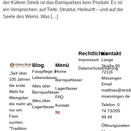
der Küferei Streib ist das Barriquefass kein Produkt. Es ist
ein Versprechen: auf Tiefe, Struktur, Herkunft – und auf die
Seele des Weins. Was […]
Rechtliches
Kontakt
Impressum
Lange
Blog
Menü
Straße 80
Datenschutzerkärung
Fasspflege &
Home
72116
„Seit über
Lebensdauer
Mössingen
100 Jahren
Barriquefässer
Email:
die erste
Alles über
Lagerfässer
matthias@strei
Wahl für
Barriquefässer
moessingen.de
FAQ
Weingüter,
Alles über
die mehr als
Telefon: 0
Kontakt
Lagerfässer
nur ein
74 73/205
Fass
99 49
suchen.
Öffnungszeiten:
"Tradition