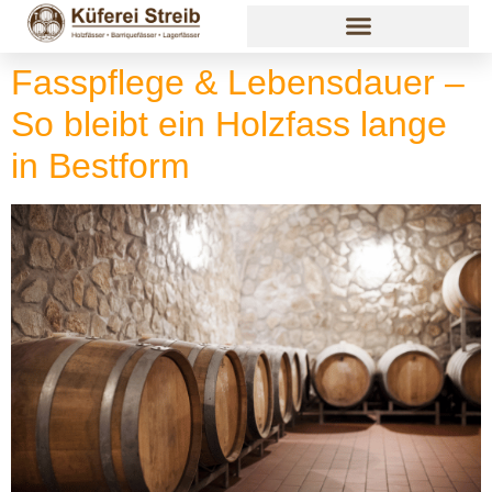
Fasspflege & Lebensdauer –
So bleibt ein Holzfass lange
in Bestform