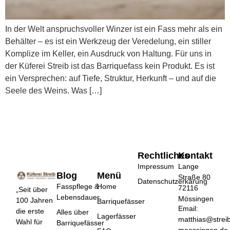
In der Welt anspruchsvoller Winzer ist ein Fass mehr als ein
Behälter – es ist ein Werkzeug der Veredelung, ein stiller
Komplize im Keller, ein Ausdruck von Haltung. Für uns in
der Küferei Streib ist das Barriquefass kein Produkt. Es ist
ein Versprechen: auf Tiefe, Struktur, Herkunft – und auf die
Seele des Weins. Was […]
Rechtliches
Kontakt
Impressum
Lange
Blog
Menü
Straße 80
Datenschutzerkärung
Fasspflege &
Home
72116
„Seit über
Lebensdauer
Mössingen
100 Jahren
Barriquefässer
Email:
die erste
Alles über
Lagerfässer
matthias@strei
Wahl für
Barriquefässer