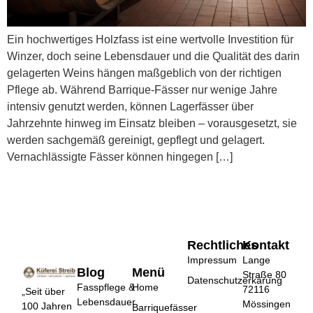
Ein hochwertiges Holzfass ist eine wertvolle Investition für
Winzer, doch seine Lebensdauer und die Qualität des darin
gelagerten Weins hängen maßgeblich von der richtigen
Pflege ab. Während Barrique-Fässer nur wenige Jahre
intensiv genutzt werden, können Lagerfässer über
Jahrzehnte hinweg im Einsatz bleiben – vorausgesetzt, sie
werden sachgemäß gereinigt, gepflegt und gelagert.
Vernachlässigte Fässer können hingegen […]
Rechtliches
Kontakt
Impressum
Lange
Blog
Menü
Straße 80
Datenschutzerkärung
Fasspflege &
Home
72116
„Seit über
Lebensdauer
Mössingen
100 Jahren
Barriquefässer