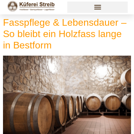
Fasspflege & Lebensdauer –
So bleibt ein Holzfass lange
in Bestform