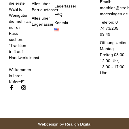
Email:
die erste
Alles über
Lagerfässer
matthias@strei
Wahl für
Barriquefässer
moessingen.de
FAQ
Weingüter,
Alles über
die mehr als
Telefon: 0
Kontakt
Lagerfässer
nur ein
74 73/205
Fass
99 49
suchen.
Öffnungszeiten:
"Tradition
Montag -
trifft auf
Freitag 08:00 -
Handwerkskunst
12:00 Uhr,
–
13:00 - 17:00
Willkommen
Uhr
in Ihrer
Küferei!"
Webdesign by Realign Digital